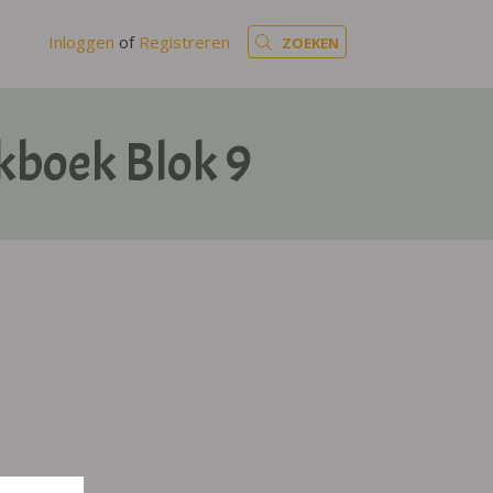
Inloggen
of
Registreren
ZOEKEN
kboek Blok 9