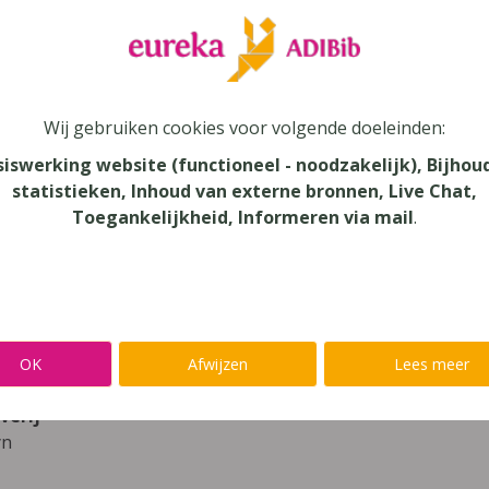
leer
Eureka Leuven beter kennen.
 leven in je talent'
en lees meer over thema's als redelijke 
Wij gebruiken cookies voor volgende doeleinden:
iskanjers (IJsbergversie) 1 Werkboek Bl
siswerking website (functioneel - noodzakelijk), Bijhou
statistieken, Inhoud van externe bronnen, Live Chat,
Toegankelijkheid, Informeren via mail
.
unde
au
onderwijs
aar
OK
Afwijzen
Lees meer
verij
yn