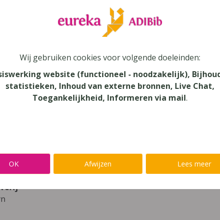
leer
Eureka Leuven beter kennen.
 leven in je talent'
en lees meer over thema's als redelijke 
Wij gebruiken cookies voor volgende doeleinden:
iskanjers (IJsbergversie) 2 Werkboek Bl
siswerking website (functioneel - noodzakelijk), Bijhou
statistieken, Inhoud van externe bronnen, Live Chat,
Toegankelijkheid, Informeren via mail
.
unde
au
onderwijs
aar
OK
Afwijzen
Lees meer
verij
yn