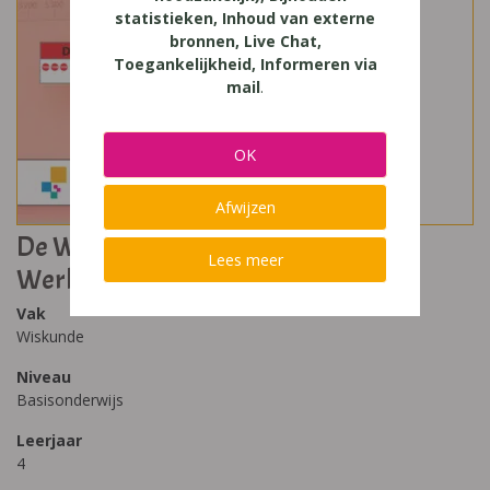
statistieken, Inhoud van externe
bronnen, Live Chat,
Toegankelijkheid, Informeren via
mail
.
OK
Afwijzen
De Wiskanjers (IJsbergversie) 4
Lees meer
Werkboek blok 3
Vak
Wiskunde
Niveau
Basisonderwijs
Leerjaar
4