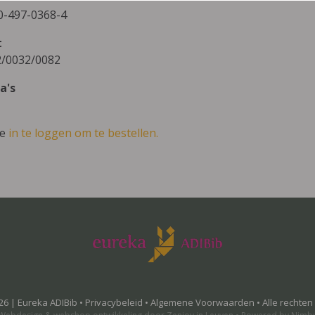
0-497-0368-4
t
/0032/0082
a's
ve
in te loggen om te bestellen.
26 | Eureka ADIBib •
Privacybeleid
•
Algemene Voorwaarden
• Alle rechte