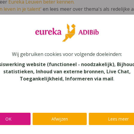
leer
Eureka Leuven beter kennen.
 leven in je talent'
en lees meer over thema's als redelijke 
iskanjers (IJsbergversie) 3 Werkboek bl
Wij gebruiken cookies voor volgende doeleinden:
unde
siswerking website (functioneel - noodzakelijk), Bijhou
statistieken, Inhoud van externe bronnen, Live Chat,
au
Toegankelijkheid, Informeren via mail
.
onderwijs
aar
verij
OK
Afwijzen
Lees meer
yn