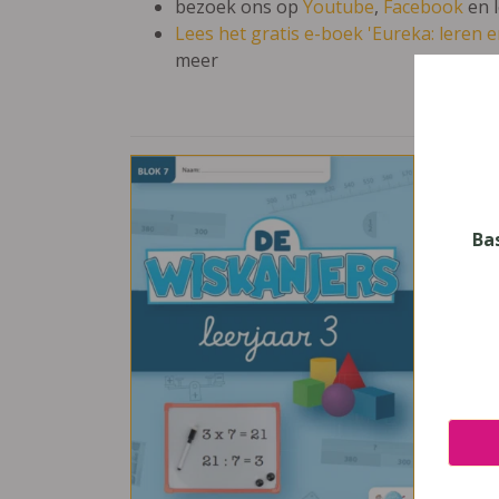
bezoek ons op
Youtube
,
Facebook
en 
Lees het gratis e-boek 'Eureka: leren en
meer
De W
Vak
Wisk
Ba
Nive
Basis
Leerj
3
Uitge
Plant
ISBN