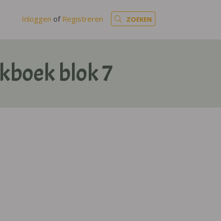
Inloggen
of
Registreren
ZOEKEN
kboek blok 7