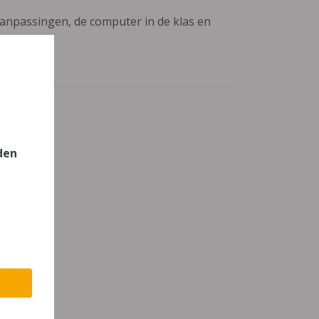
aanpassingen, de computer in de klas en
ok 7
den