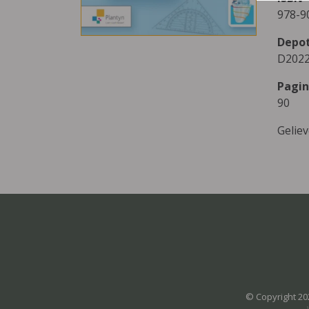
978-9
Depo
D2022
Pagin
90
Gelie
© Copyright 20