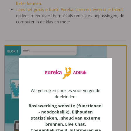
beter kennen.
Lees het gratis e-boek 'Eureka: leren en leven in je talent'
en lees meer over thema's als redelijke aanpassingen, de
computer in de klas en meer
Wij gebruiken cookies voor volgende
doeleinden:
Basiswerking website (functioneel
- noodzakelijk), Bijhouden
statistieken, Inhoud van externe
bronnen, Live Chat,
Toegankelijkheid, Informeren via