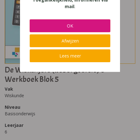
mail
.
OK
Afwijzen
Lees meer
De Wiskanjers (IJsbergversie) 6
Werkboek Blok 5
Vak
Wiskunde
Niveau
Basisonderwijs
Leerjaar
6