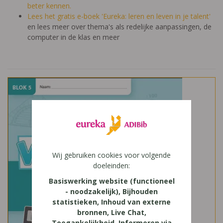
beter kennen.
Lees het gratis e-boek 'Eureka: leren en leven in je talent'
en lees meer over thema's als redelijke aanpassingen, de
computer in de klas en meer
Wij gebruiken cookies voor volgende
doeleinden:
Basiswerking website (functioneel
- noodzakelijk), Bijhouden
statistieken, Inhoud van externe
bronnen, Live Chat,
Toegankelijkheid, Informeren via