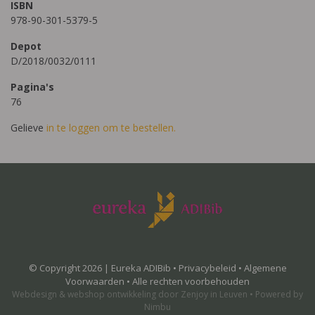
ISBN
978-90-301-5379-5
Depot
D/2018/0032/0111
Pagina's
76
Gelieve
in te loggen om te bestellen.
© Copyright 2026 | Eureka ADIBib •
Privacybeleid
•
Algemene
Voorwaarden
• Alle rechten voorbehouden
Webdesign
&
webshop ontwikkeling
door
Zenjoy in Leuven
•
Powered by
Nimbu