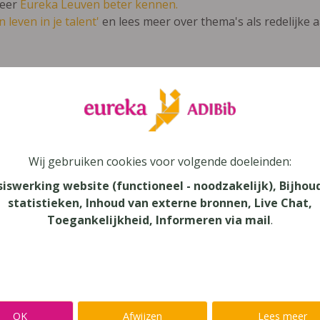
leer
Eureka Leuven beter kennen.
 leven in je talent'
en lees meer over thema's als redelijke 
a Nova 1 (2013)
unde
Wij gebruiken cookies voor volgende doeleinden:
au
siswerking website (functioneel - noodzakelijk), Bijhou
dair Onderwijs, Secundair Onderwijs - ASO
statistieken, Inhoud van externe bronnen, Live Chat,
Toegankelijkheid, Informeren via mail
.
aar
verij
yn
OK
Afwijzen
Lees meer