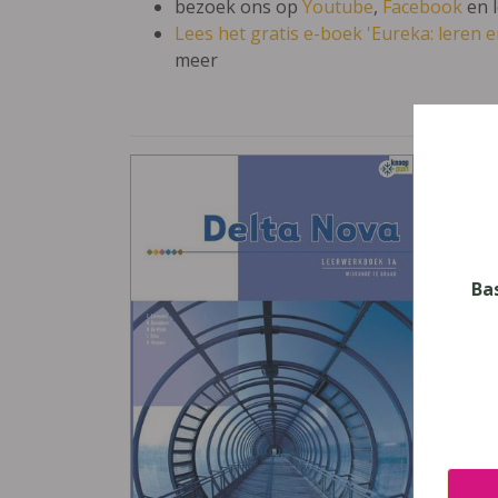
bezoek ons op
Youtube
,
Facebook
en 
Lees het gratis e-boek 'Eureka: leren en
meer
Delt
Vak
Wisk
Nive
Ba
Secun
Leerj
1
Uitge
Plant