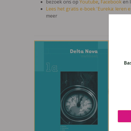
bezoek ons op
Youtube
,
Facebook
en 
Lees het gratis e-boek 'Eureka: leren en
meer
Del
Vak
Wisk
Ba
Nive
Secun
Leerj
1
Uitge
Plant
ISBN