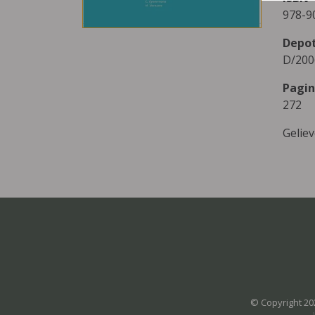
978-9
Depo
D/200
Pagin
272
Gelie
© Copyright 20