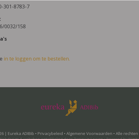
0-301-8783-7
t
6/0032/158
a's
ve
in te loggen om te bestellen.
26 | Eureka ADIBib •
Privacybeleid
•
Algemene Voorwaarden
• Alle rechte