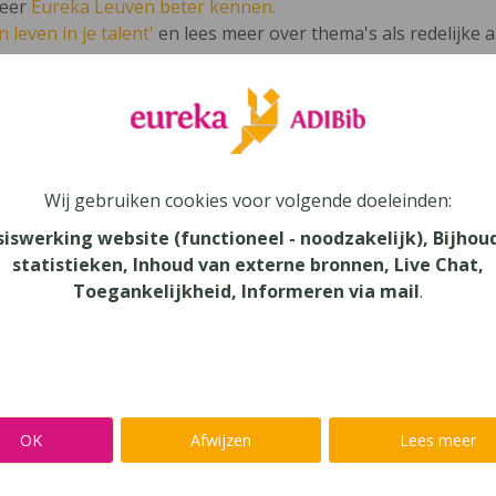
leer
Eureka Leuven beter kennen.
 leven in je talent'
en lees meer over thema's als redelijke 
ta Nova 1A werkboek
Wij gebruiken cookies voor volgende doeleinden:
unde
siswerking website (functioneel - noodzakelijk), Bijhou
statistieken, Inhoud van externe bronnen, Live Chat,
au
Toegankelijkheid, Informeren via mail
.
dair Onderwijs, Secundair Onderwijs - ASO
aar
verij
OK
Afwijzen
Lees meer
yn