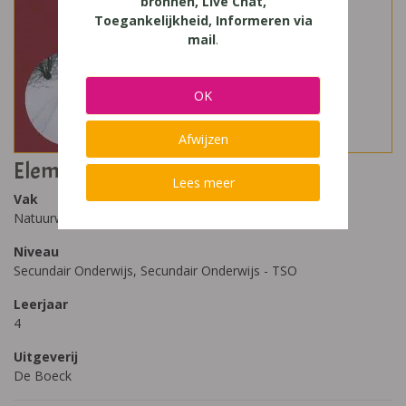
bronnen, Live Chat,
Toegankelijkheid, Informeren via
mail
.
OK
Afwijzen
Elementair 4.3
Lees meer
Vak
Natuurwetenschappen
Niveau
Secundair Onderwijs, Secundair Onderwijs - TSO
Leerjaar
4
Uitgeverij
De Boeck