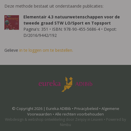
Deze methode bestaat uit onderstaande publicaties:
Elementair 4.3 natuurwetenschappen voor de
tweede graad STW LO/Sport en Topsport
Pagina's: 351 • ISBN: 978-90-455-5686-4 • Depot:
D/2016/9442/192
Gelieve
in te loggen om te bestellen.
© Copyright 2026 | Eureka ADIBib •
Privacybeleid
•
Algemene
Voorwaarden
• Alle rechten voorbehouden
Webdesign
&
webshop ontwikkeling
door
Zenjoy in Leuven
•
Powered by
Nimbu