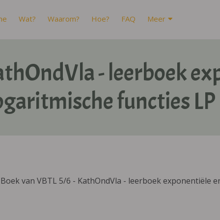
me
Wat?
Waarom?
Hoe?
FAQ
Meer
athOndVla - leerboek ex
ogaritmische functies LP
Boek van VBTL 5/6 - KathOndVla - leerboek exponentiële en 