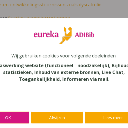
r-en ontwikkelingsstoornissen zoals dyscalculie
leer
Eureka Leuven beter kennen.
 leven in je talent'
en lees meer over thema's als redelijke 
Wij gebruiken cookies voor volgende doeleinden:
 5/6 - KathOndVla - leerboek exponentiël
siswerking website (functioneel - noodzakelijk), Bijhou
statistieken, Inhoud van externe bronnen, Live Chat,
Toegankelijkheid, Informeren via mail
.
unde
au
dair Onderwijs - TSO
aar
OK
Afwijzen
Lees meer