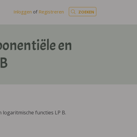
Inloggen
of
Registreren
ZOEKEN
ponentiële en
 B
logaritmische functies LP B.