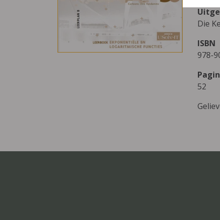
Uitge
Die K
ISBN
978-9
Pagin
52
Gelie