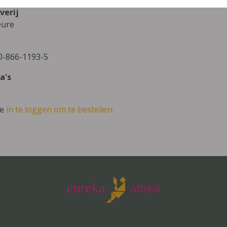
verij
eure
0-866-1193-5
a's
ve
in te loggen om te bestellen.