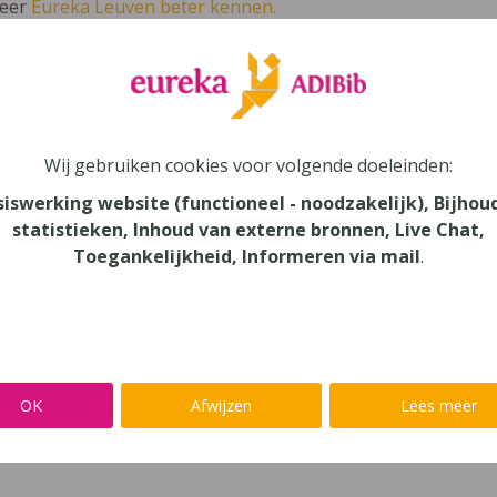
leer
Eureka Leuven beter kennen.
 leven in je talent'
en lees meer over thema's als redelijke 
anciële en economische vorming Concree
Wij gebruiken cookies voor volgende doeleinden:
siswerking website (functioneel - noodzakelijk), Bijhou
statistieken, Inhoud van externe bronnen, Live Chat,
mie
Toegankelijkheid, Informeren via mail
.
au
dair Onderwijs - ASO, Secundair Onderwijs
aar
OK
Afwijzen
Lees meer
verij
mans