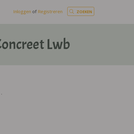
Inloggen
of
Registreren
ZOEKEN
Concreet Lwb
.