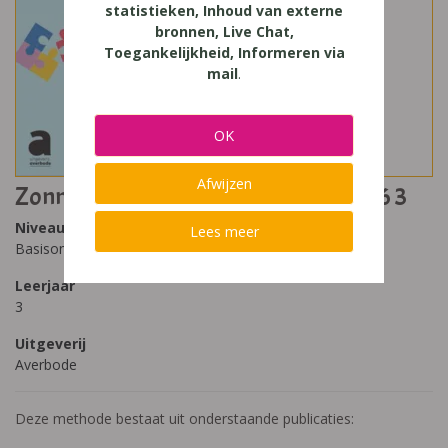
statistieken, Inhoud van externe
bronnen, Live Chat,
Toegankelijkheid, Informeren via
mail
.
OK
Afwijzen
Zonnestraal 2022-2023 nummers 4-6 3
Niveau
Lees meer
Basisonderwijs
Leerjaar
3
Uitgeverij
Averbode
Deze methode bestaat uit onderstaande publicaties: