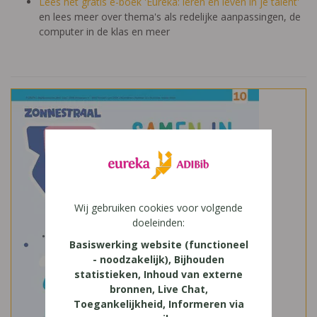
Lees het gratis e-boek 'Eureka: leren en leven in je talent'
en lees meer over thema's als redelijke aanpassingen, de
computer in de klas en meer
Wij gebruiken cookies voor volgende
doeleinden:
Basiswerking website (functioneel
- noodzakelijk), Bijhouden
statistieken, Inhoud van externe
bronnen, Live Chat,
Toegankelijkheid, Informeren via