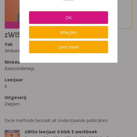
OK
Afwijzen
zWISo 6
Vak
Lees meer
Wiskunde
Niveau
Basisonderwijs
Leerjaar
6
Uitgeverij
Zwijsen
Deze methode bestaat uit onderstaande publicaties:
zWISo leerjaar 6 blok 5 werkboek