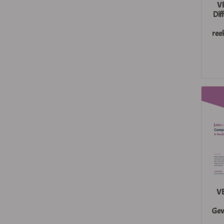
VB
Dif
ree
VB
Gev