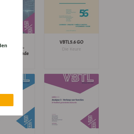
VBTL 5-6
VBTL 5.6 GO
den
orruimten D-
Die Keure
erde wiskunde
Die Keure