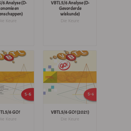
/6 Analyse (D-
VBTL 5/6 Analyse (D-
conomie en
Gevorderde
enschappen)
wiskunde)
Die Keure
Die Keure
TL 5/6 GO!
VBTL 5/6 GO! (2021)
Die Keure
Die Keure