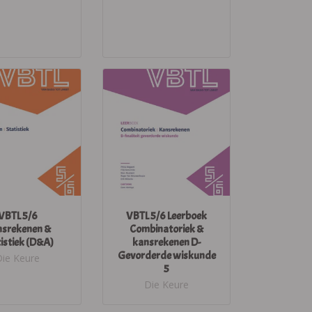
VBTL 5/6
VBTL 5/6 Leerboek
srekenen &
Combinatoriek &
istiek (D&A)
kansrekenen D-
Gevorderde wiskunde
Die Keure
5
Die Keure