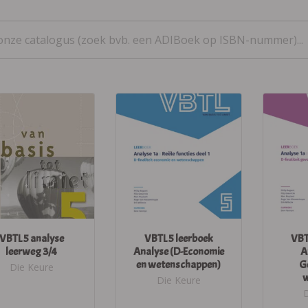
VBTL 5 analyse
VBTL 5 leerboek
VBT
leerweg 3/4
Analyse (D-Economie
A
en wetenschappen)
G
Die Keure
w
Die Keure