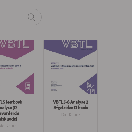
L 5 leerboek
VBTL 5-6 Analyse 2
nalyse (D-
Afgeleiden D-basis
evorderde
Die Keure
iskunde)
Die Keure