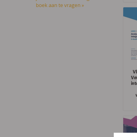
boek aan te vragen »
VB
Ver
in