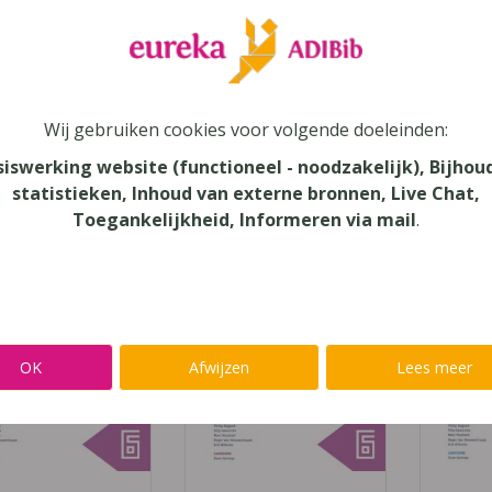
Wij gebruiken cookies voor volgende doeleinden:
VBTL 5-6
VBTL 5-6 Statistiek D-
siswerking website (functioneel - noodzakelijk), Bijhou
imtemeetkunde D-
gevorderde wiskunde
Vect
statistieken, Inhoud van externe bronnen, Live Chat,
orderde wiskunde
gevord
Die Keure
Toegankelijkheid, Informeren via mail
.
Die Keure
OK
Afwijzen
Lees meer