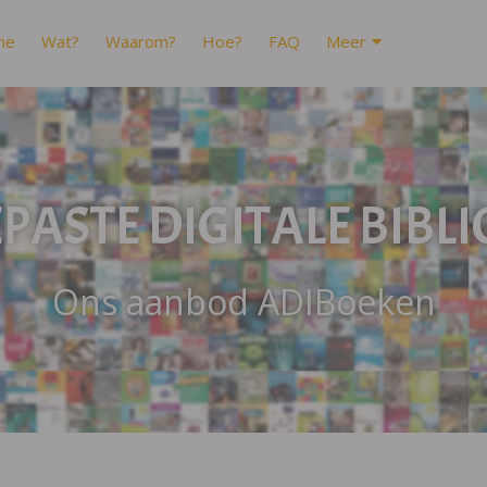
me
Wat?
Waarom?
Hoe?
FAQ
Meer
ASTE DIGITALE BIBL
Ons aanbod ADIBoeken