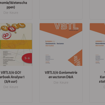
nomie/Wetenscha
ppen)
Die Keure
VBTL 5/6 GO!
VBTL 5/6 Goniometrie
erboek Analyse 1
en vectoren D&A
Kan
(3/4 uur)
stat
Die Keure
Die Keure