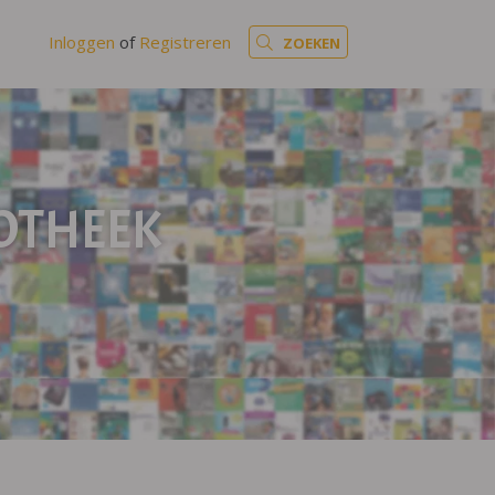
Inloggen
of
Registreren
ZOEKEN
IOTHEEK