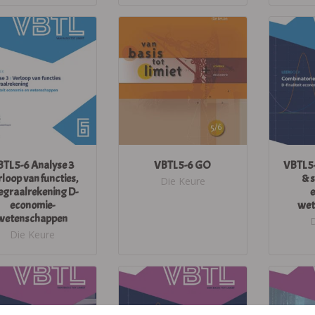
TL 5-6 Analyse 3
VBTL 5-6 GO
VBTL 5
loop van functies,
& s
Die Keure
tegraalrekening D-
economie-
wet
wetenschappen
Die Keure