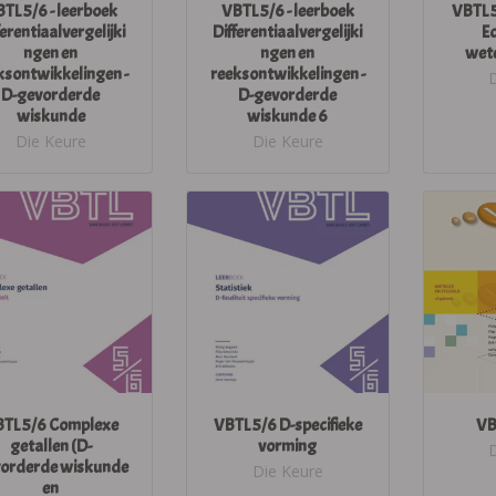
TL 5/6 - leerboek
VBTL 5/6 - leerboek
VBTL 5
ferentiaalvergelijki
Differentiaalvergelijki
E
ngen en
ngen en
wet
ksontwikkelingen -
reeksontwikkelingen -
D-gevorderde
D-gevorderde
wiskunde
wiskunde 6
Die Keure
Die Keure
TL 5/6 Complexe
VBTL 5/6 D-specifieke
VB
getallen (D-
vorming
orderde wiskunde
Die Keure
en