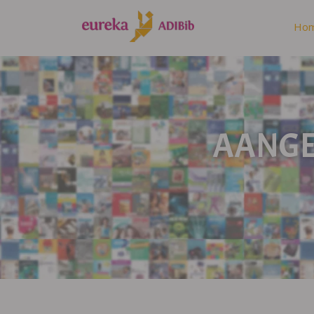
Ho
AANGEP