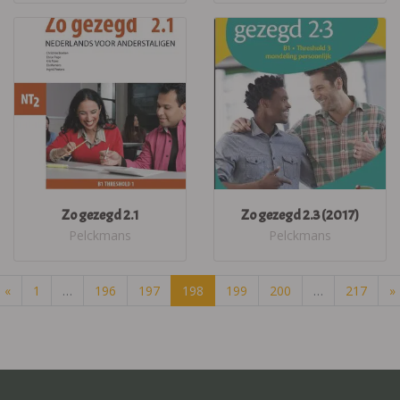
Zo gezegd 2.1
Zo gezegd 2.3 (2017)
Pelckmans
Pelckmans
«
1
…
196
197
198
199
200
…
217
»