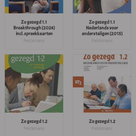
Zo gezegd 1.1
Zo gezegd 1.1
Breakthrough (2024)
Nederlands voor
incl. spreekkaarten
anderstaligen (2015)
Pelckmans
Pelckmans
Zo gezegd 1.2
Zo gezegd 1.2
Pelckmans
Pelckmans