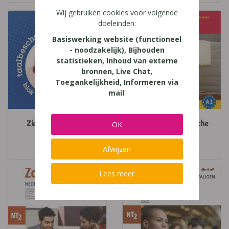
Wij gebruiken cookies voor volgende
doeleinden:
Basiswerking website (functioneel
- noodzakelijk), Bijhouden
statistieken, Inhoud van externe
bronnen, Live Chat,
Toegankelijkheid, Informeren via
mail
.
Zie zo taal (2018) 6
Zimmer Frei - Deutsche
OK
im Hotel 1
Zwijsen
Intertaal
Afwijzen
Lees meer