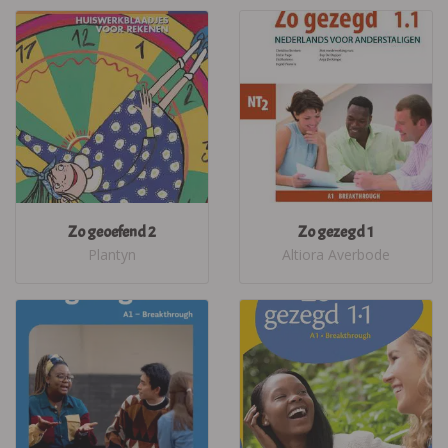
Zo geoefend 2
Zo gezegd 1
Plantyn
Altiora Averbode