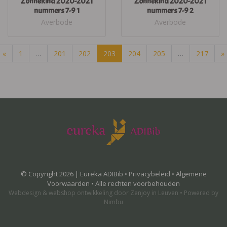
Zonnekind 2020-2021
Zonnekind 2020-2021
nummers 7-9 1
nummers 7-9 2
Averbode
Averbode
«
1
…
201
202
203
204
205
…
217
»
© Copyright 2026 | Eureka ADIBib •
Privacybeleid
•
Algemene
Voorwaarden
• Alle rechten voorbehouden
Webdesign
&
webshop ontwikkeling
door
Zenjoy in Leuven
•
Powered by
Nimbu