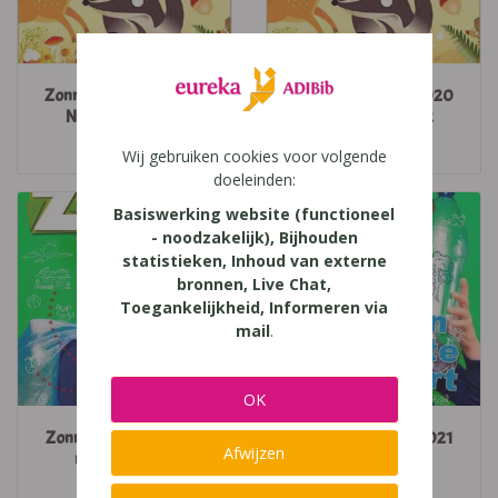
Zonnekind 2019-2020
Zonnekind 2019-2020
Nummers 11-12 1
Nummers 11-12 2
Averbode
Averbode
Wij gebruiken cookies voor volgende
doeleinden:
Basiswerking website (functioneel
- noodzakelijk), Bijhouden
statistieken, Inhoud van externe
bronnen, Live Chat,
Toegankelijkheid, Informeren via
mail
.
OK
Zonnekind 2020-2021
Zonnekind 2020-2021
Afwijzen
nummers 1-3 1
nummers 1-3 2
Averbode
Averbode