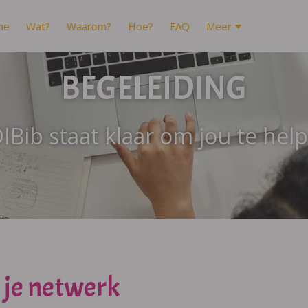
me
Wat?
Waarom?
Hoe?
FAQ
Meer
BEGELEIDING
IBib staat klaar om jou te hel
 je netwerk