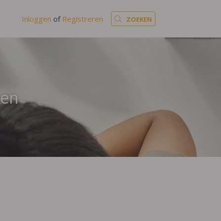
Inloggen
of
Registreren
ZOEKEN
pen