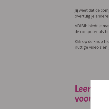
Jij weet dat de com
overtuig je ander
ADIBib biedt je ma
de computer als hu
Klik op de knop hi
nuttige video's en
Leer we
voorlees