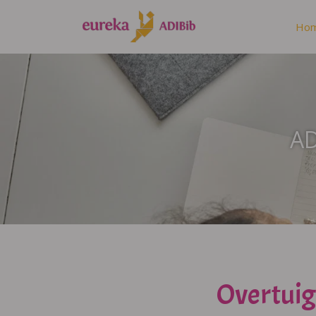
Ho
AD
Overtuig