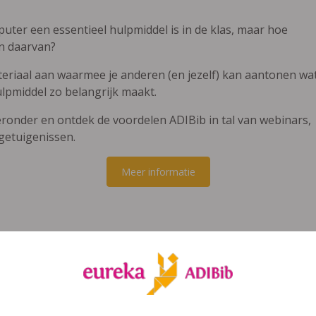
puter een essentieel hulpmiddel is in de klas, maar hoe
en daarvan?
teriaal aan waarmee je anderen (en jezelf) kan aantonen wa
lpmiddel zo belangrijk maakt.
eronder en ontdek de voordelen ADIBib in tal van webinars,
 getuigenissen.
Meer informatie
rken met ADIBoeken en
software