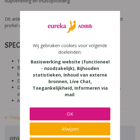
hulpverlening en thuisopvoeding.
Dit artikel geeft een prachtig antwoord op vragen rond het
profiel van de CLBmedewerker in het basisonderwijs.
SPECIFICATIES:
Wij gebruiken cookies voor volgende
doeleinden:
Tool: niet van toepassing
Basiswerking website (functioneel
Besproken Leeftijd: basisonderwijs (6-9 jaar),
- noodzakelijk), Bijhouden
basisonderwijs (9-12 jaar)
statistieken, Inhoud van externe
Diagnose:
bronnen, Live Chat,
Domein: leren studeren, organisatie klas en school,
Toegankelijkheid, Informeren via
aandacht en concentratie, intelligentie
mail
.
Aard: theoretisch
OK
Terug naar bibliotheek
Afwijzen
GEGEVENS