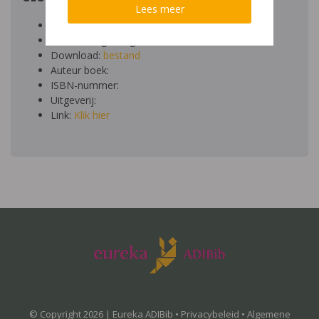
Lees meer
Auteur artikel: Lief Nauwelaerts
Datum toegevoegd: 01/05/2014
Download:
bestand
Auteur boek:
ISBN-nummer:
Uitgeverij:
Link:
Klik hier
© Copyright 2026 | Eureka ADIBib •
Privacybeleid
•
Algemene