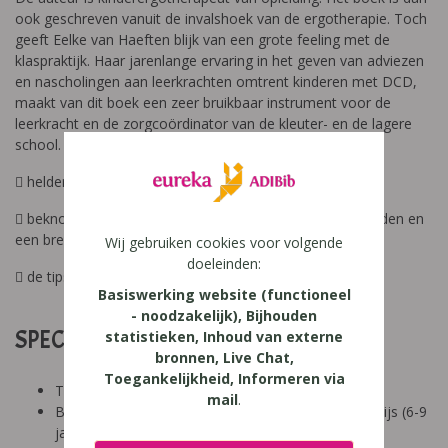
ook geschreven vanuit de invalshoek van de ergotherapie. Toch
geeft Eelke van Haeften blijk van een grote feeling met de
klaspraktijk. Haar jarenlange ervaring in het geven van adviezen
en nascholingen aan leerkrachten omtrent kinderen met DCD,
maakt van dit boek een zeer bruikbaar instrument voor de
leerkracht en de zorgcoördinator van de kleuter- en de lagere
school.
 helder taalgebruik en overzichtelijke lay-out
 beknopte achtergrondinformatie, veel praktijkvoorbeelden en
een brede waaier aan tips
Wij gebruiken cookies voor volgende
doeleinden:
 de tips zijn zeer bruikbaar en eenvoudig toe te passen
Basiswerking website (functioneel
- noodzakelijk), Bijhouden
SPECIFICATIES:
statistieken, Inhoud van externe
bronnen, Live Chat,
Toegankelijkheid, Informeren via
Tool: niet van toepassing
mail
.
Besproken Leeftijd: kleuters (<6 jaar), basisonderwijs (6-9
jaar), basisonderwijs (9-12 jaar)