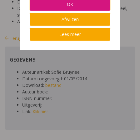
Diagnose: dyspraxie/DCD
OK
Domein: organisatie klas en school, socio-emotioneel,
structuur, motoriek
Afwijzen
Aard: theoretischpraktisch
Lees meer
Terug naar bibliotheek
GEGEVENS
Auteur artikel: Sofie Bruyneel
Datum toegevoegd: 01/05/2014
Download:
bestand
Auteur boek:
ISBN-nummer:
Uitgeverij:
Link:
Klik hier