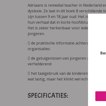
Adriaans is remedial teacher in Nederland e
dyslexie. Ze laat in dit boek 8 verschillende
zijn tussen 9 en 18 jaar oud. Het zijn geen 
hun verhaal dat in korte hoofdstukjes is op
Het is zeker herkenbaar voor iedereen die i
jongeren.
 de praktische informatie achteraan is over
organisaties
Ba
 de getuigenissen van jongeren zijn niet di
verhelderend
 het taalgebruik van de kinderen is zoveel
wat lastig, maar het klinkt wel echter.
SPECIFICATIES: