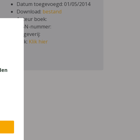
Datum toegevoegd: 01/05/2014
Download:
bestand
Auteur boek:
ISBN-nummer:
Uitgeverij:
Link:
Klik hier
den