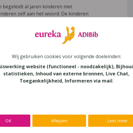
n begeleidt al jaren kinderen met
 kinderen zelf aan het woord. De kinderen
interviews. De kinderen vertellen gewoon
gedeeld. Hun verhaal is vaak ontroerend.
n contact komt met dyslectische
zichtelijk en verwijst naar websites en
Wij gebruiken cookies voor volgende doeleinden:
siswerking website (functioneel - noodzakelijk), Bijhou
rect bruikbaar, maar hun verhaal is wel
statistieken, Inhoud van externe bronnen, Live Chat,
Toegankelijkheid, Informeren via mail
.
 mogelijk echt, dat maakt het lezen soms
OK
Afwijzen
Lees meer