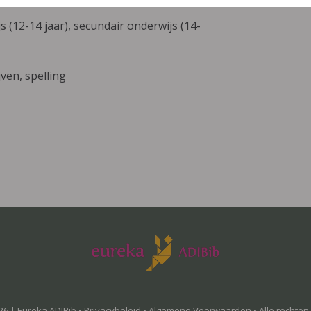
 (12-14 jaar), secundair onderwijs (14-
ven, spelling
26 | Eureka ADIBib •
Privacybeleid
•
Algemene Voorwaarden
• Alle rechte