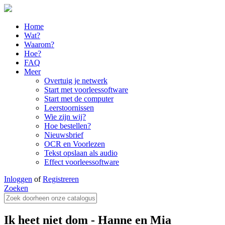
Home
Wat?
Waarom?
Hoe?
FAQ
Meer
Overtuig je netwerk
Start met voorleessoftware
Start met de computer
Leerstoornissen
Wie zijn wij?
Hoe bestellen?
Nieuwsbrief
OCR en Voorlezen
Tekst opslaan als audio
Effect voorleessoftware
Inloggen
of
Registreren
Zoeken
Ik heet niet dom - Hanne en Mia