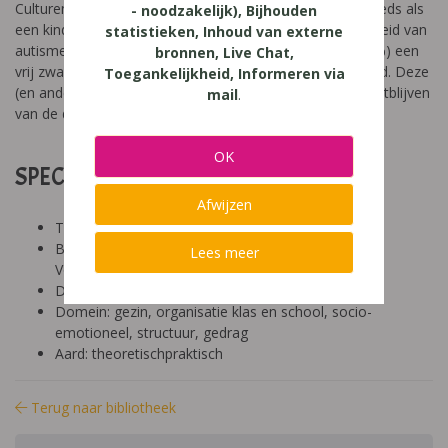
Culturen (zoals de Turkse) beschouwen autisme nog steeds als
- noodzakelijk), Bijhouden
een kinderziekte. Bovendien legt de genetische bepaaldheid van
statistieken, Inhoud van externe
autisme (uit wetenschappelijk onderzoek blijkt: voor 90 %) een
bronnen, Live Chat,
vrij zware hypotheek op de status van een familieverband. Deze
Toegankelijkheid, Informeren via
(en andere) elementen vormen een verklaring voor het uitblijven
mail
.
van de diagnose.
OK
SPECIFICATIES:
Afwijzen
Tool: niet van toepassing
Besproken Leeftijd: hoger onderwijs (18-24 jaar),
Lees meer
Volwassen (+24 jaar)
Diagnose: autisme/ASS
Domein: gezin, organisatie klas en school, socio-
emotioneel, structuur, gedrag
Aard: theoretischpraktisch
Terug naar bibliotheek