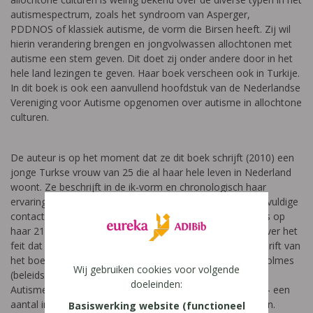
autismespectrum, zoals het syndroom van Asperger,
PDDNOS of klassiek autisme, de vorm die Birsen heeft. Zij wil
hierin verandering brengen en jongvolwassen allochtonen met
autisme een stem geven. Dit doet zij onder andere door in het
hele land lezingen te geven. Haar boek verscheen ook in Turkije.
In dit boek is ook een aanvullend hoofdstuk van de Nederlandse
Vereniging voor Autisme opgenomen over autisme in allochtone
culturen.
De auteur is op het moment dat ze dit boek schrijft (2010) een
jonge Turkse vrouw van 25 die al haar hele leven in Nederland
woont. Ze beschrijft in de ik-vorm en chronologisch haar
ervaringen vanuit een vermoeden van ASS. Ondanks veelvuldige
contacten met psychiaters en hulpverleners komt het pas op
haar 21e tot de definitieve diagnose: Birsen heeft ASS. Over het
feit dat de diagnose zo laat gebeurde, wordt in het naschrift van
het boek een en ander verduidelijkt. Bernadette Wijker-Holmes
Wij gebruiken cookies voor volgende
(beleidsmedewerker van de Nederlandse Vereniging voor
doeleinden:
Autisme) belicht -bij wijze van wetenschappelijke epiloog- een
aantal interessante aspecten omtrent autisme en culturen.
Basiswerking website (functioneel