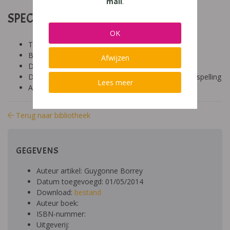
mail
.
SPECIFICATIES:
OK
Tool: niet van toepassing
Besproken Leeftijd: hoger onderwijs (18-24 jaar)
Afwijzen
Diagnose: dyslexie, leerproblemen
Domein: socio-emotioneel, talen, lezen, schrijven, spelling
Lees meer
Aard: theoretisch
Terug naar bibliotheek
GEGEVENS
Auteur artikel: Guygonne Borrey
Datum toegevoegd: 01/05/2014
Download:
bestand
Auteur boek:
ISBN-nummer:
Uitgeverij: