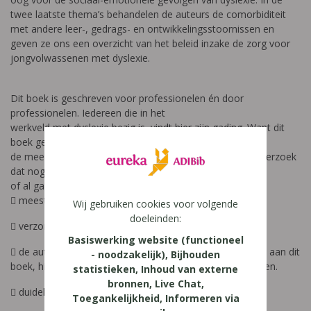
twee laatste thema’s behandelen de auteurs de comorbiditeit
met andere leer-, gedrags- en ontwikkelingsstoornissen en
geven ze ons een overzicht van het beleid inzake de zorg voor
jongvolwassenen met dyslexie.
Dit boek is geschreven voor professionelen én door
professionelen. Iedereen die in het
werkveld met dyslexie bezig is, vindt hier zijn gading. Want dit
boek geeft op elk gebied
de meest recente ontwikkelingen weer en gaat in op onderzoek
dat nog moet gebeuren
of al gaande is.
 meest recente ontwikkelingen
Wij gebruiken cookies voor volgende
doeleinden:
 verzorgde en hippe look
Basiswerking website (functioneel
 de auteurs leveren niet zomaar een individuele bijdrage aan dit
- noodzakelijk), Bijhouden
boek, hier is overleg aan voorafgegaan en dat is te merken.
statistieken, Inhoud van externe
bronnen, Live Chat,
 duidelijke bronnenvermelding voor verdere informatie
Toegankelijkheid, Informeren via