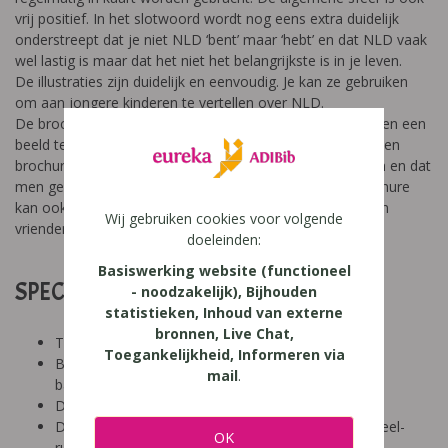
vrij positief. In het slotwoord wordt nog eens extra duidelijk
onderstreept dat je niet NLD ‘bent’ maar ‘hebt’ en dat NLD vaak
wel lastig is maar dat het niet het belangrijkste is in je leven.
De illustraties zijn duidelijk en eenvoudig. Je kan ze gebruiken
om aan jongere kinderen te vertellen over NLD.
De brochure is een eerste aanzet om kinderen en jongeren een
beeld te geven over NLD. Het is logisch dat men zich in een
brochure enkel kan focussen op de algemene kenmerken en dat
men geen volledig beeld kan schetsen van NLD. De brochure
kan ook een handig hulpmiddel zijn voor jongeren die hun
Wij gebruiken cookies voor volgende
vrienden, klasgenoten,… willen informeren over NLD.
doeleinden:
Basiswerking website (functioneel
SPECIFICATIES:
- noodzakelijk), Bijhouden
statistieken, Inhoud van externe
bronnen, Live Chat,
Tool: niet van toepassing
Toegankelijkheid, Informeren via
Besproken Leeftijd: basisonderwijs (6-9 jaar),
mail
.
basisonderwijs (9-12 jaar)
Diagnose: NLD
Domein: organisatie klas en school, structuur, visueel-
OK
ruimtelijk