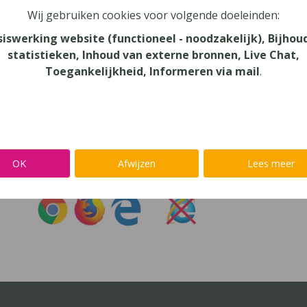
Wij gebruiken cookies voor volgende doeleinden:
oord vergeten?
siswerking website (functioneel - noodzakelijk), Bijhou
statistieken, Inhoud van externe bronnen, Live Chat,
r niet inloggen met een
@lees.op-account
Toegankelijkheid, Informeren via mail
.
Inloggen op je favoriete voorleessoftware?
Ga meteen naar
Alinea
,
IntoWords
,
K3000
,
SprintPlus
,
TextAi
OK
Afwijzen
Lees meer
uik
Chrome
,
Firefox
of
Edge
Gebruik
nooit
Internet Exp