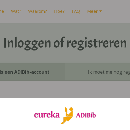
me
Wat?
Waarom?
Hoe?
FAQ
Meer
Inloggen of registreren
ds een ADIBib-account
Ik moet me nog reg
Inloggen