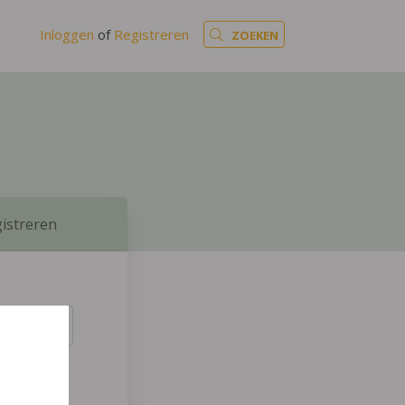
Inloggen
of
Registreren
ZOEKEN
istreren