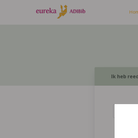
Ho
Ik heb ree