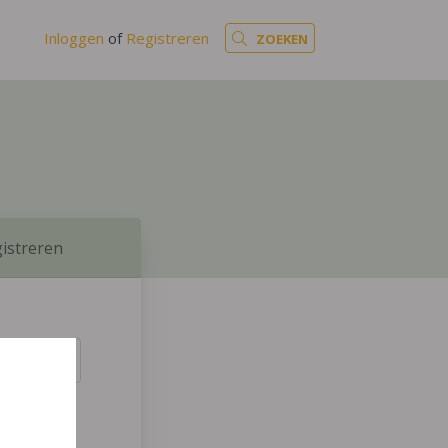
Inloggen
of
Registreren
ZOEKEN
istreren