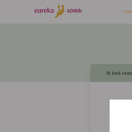
Ho
Ik heb ree