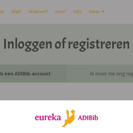
me
Wat?
Waarom?
Hoe?
FAQ
Meer
Inloggen of registreren
ds een ADIBib-account
Ik moet me nog reg
Inloggen