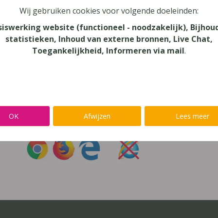
Wij gebruiken cookies voor volgende doeleinden:
oord vergeten?
siswerking website (functioneel - noodzakelijk), Bijhou
statistieken, Inhoud van externe bronnen, Live Chat,
r niet inloggen met een
@lees.op-account
Toegankelijkheid, Informeren via mail
.
Inloggen op je favoriete voorleessoftware?
Ga meteen naar
Alinea
,
IntoWords
,
K3000
,
SprintPlus
,
TextAi
OK
Afwijzen
Lees meer
uik
Chrome
,
Firefox
of
Edge
Gebruik
nooit
Internet Exp