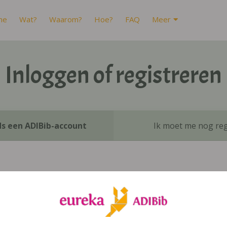
me
Wat?
Waarom?
Hoe?
FAQ
Meer
Inloggen of registreren
ds een ADIBib-account
Ik moet me nog reg
Inloggen