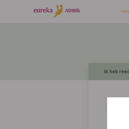
Ho
Ik heb ree