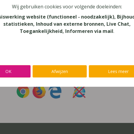
Wij gebruiken cookies voor volgende doeleinden:
oord vergeten?
siswerking website (functioneel - noodzakelijk), Bijhou
statistieken, Inhoud van externe bronnen, Live Chat,
r niet inloggen met een
@lees.op-account
Toegankelijkheid, Informeren via mail
.
Inloggen op je favoriete voorleessoftware?
Ga meteen naar
Alinea
,
IntoWords
,
K3000
,
SprintPlus
,
TextAi
OK
Afwijzen
Lees meer
uik
Chrome
,
Firefox
of
Edge
Gebruik
nooit
Internet Exp