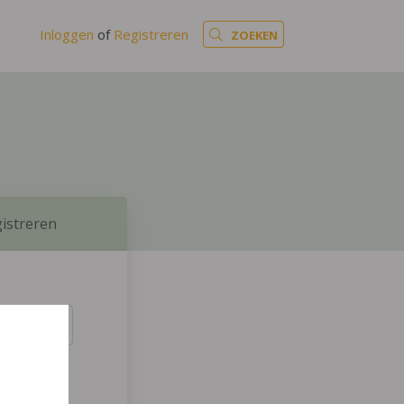
Inloggen
of
Registreren
ZOEKEN
istreren