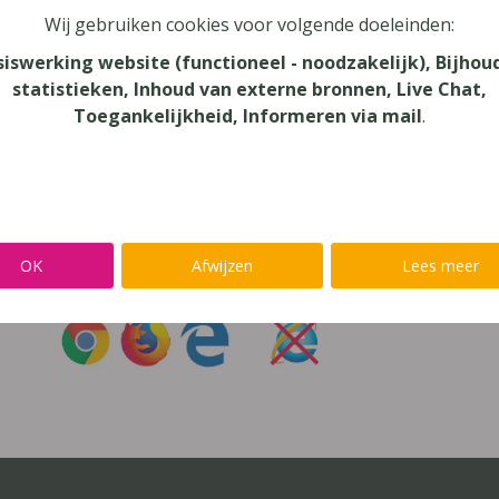
Wij gebruiken cookies voor volgende doeleinden:
oord vergeten?
siswerking website (functioneel - noodzakelijk), Bijhou
statistieken, Inhoud van externe bronnen, Live Chat,
r niet inloggen met een
@lees.op-account
Toegankelijkheid, Informeren via mail
.
Inloggen op je favoriete voorleessoftware?
Ga meteen naar
Alinea
,
IntoWords
,
K3000
,
SprintPlus
,
TextAi
OK
Afwijzen
Lees meer
uik
Chrome
,
Firefox
of
Edge
Gebruik
nooit
Internet Exp