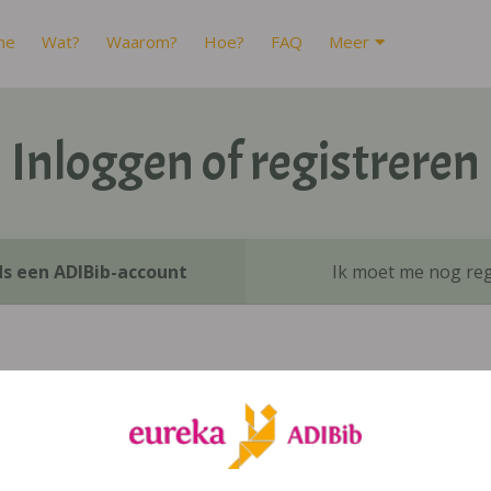
me
Wat?
Waarom?
Hoe?
FAQ
Meer
Inloggen of registreren
ds een ADIBib-account
Ik moet me nog reg
Inloggen