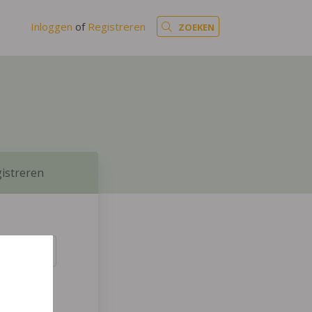
Inloggen
of
Registreren
ZOEKEN
istreren