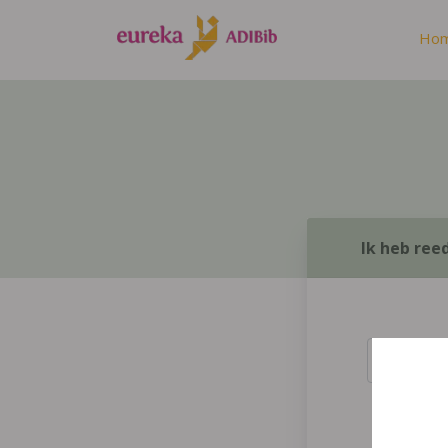
Ho
Ik heb ree