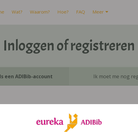
me
Wat?
Waarom?
Hoe?
FAQ
Meer
Inloggen of registreren
ds een ADIBib-account
Ik moet me nog reg
Inloggen