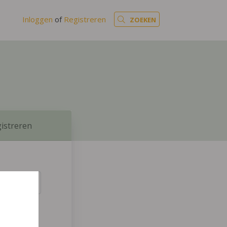
Inloggen
of
Registreren
ZOEKEN
istreren