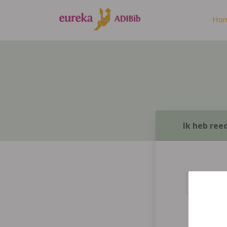
Ho
Ik heb ree