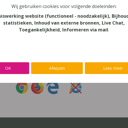
Wij gebruiken cookies voor volgende doeleinden:
oord vergeten?
siswerking website (functioneel - noodzakelijk), Bijhou
statistieken, Inhoud van externe bronnen, Live Chat,
r niet inloggen met een
@lees.op-account
Toegankelijkheid, Informeren via mail
.
Inloggen op je favoriete voorleessoftware?
Ga meteen naar
Alinea
,
IntoWords
,
K3000
,
SprintPlus
,
TextAi
OK
Afwijzen
Lees meer
uik
Chrome
,
Firefox
of
Edge
Gebruik
nooit
Internet Exp