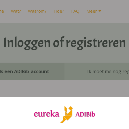
me
Wat?
Waarom?
Hoe?
FAQ
Meer
Inloggen of registreren
ds een ADIBib-account
Ik moet me nog reg
Inloggen