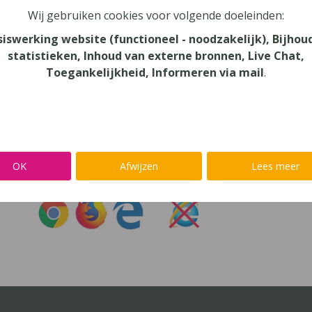
Wij gebruiken cookies voor volgende doeleinden:
oord vergeten?
siswerking website (functioneel - noodzakelijk), Bijhou
statistieken, Inhoud van externe bronnen, Live Chat,
r niet inloggen met een
@lees.op-account
Toegankelijkheid, Informeren via mail
.
Inloggen op je favoriete voorleessoftware?
Ga meteen naar
Alinea
,
IntoWords
,
K3000
,
SprintPlus
,
TextAi
OK
Afwijzen
Lees meer
uik
Chrome
,
Firefox
of
Edge
Gebruik
nooit
Internet Exp