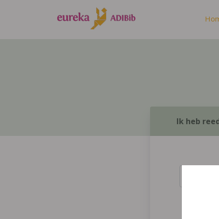
Ho
Ik heb ree