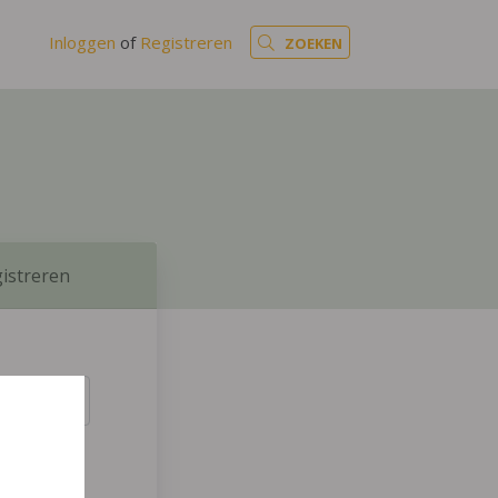
Inloggen
of
Registreren
ZOEKEN
istreren