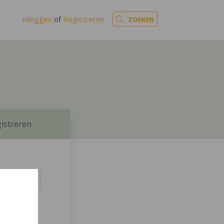
Inloggen
of
Registreren
ZOEKEN
istreren