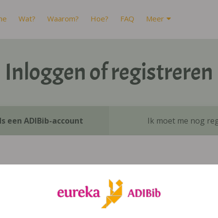
me
Wat?
Waarom?
Hoe?
FAQ
Meer
Inloggen of registreren
ds een ADIBib-account
Ik moet me nog reg
Inloggen