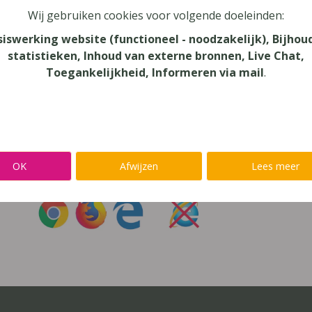
Wij gebruiken cookies voor volgende doeleinden:
oord vergeten?
siswerking website (functioneel - noodzakelijk), Bijhou
statistieken, Inhoud van externe bronnen, Live Chat,
r niet inloggen met een
@lees.op-account
Toegankelijkheid, Informeren via mail
.
Inloggen op je favoriete voorleessoftware?
Ga meteen naar
Alinea
,
IntoWords
,
K3000
,
SprintPlus
,
TextAi
OK
Afwijzen
Lees meer
uik
Chrome
,
Firefox
of
Edge
Gebruik
nooit
Internet Exp