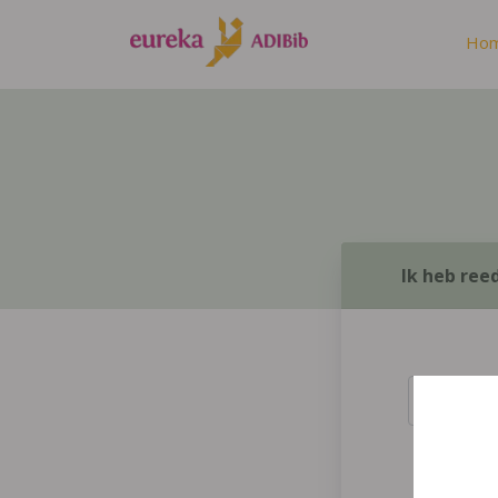
Ho
Ik heb ree