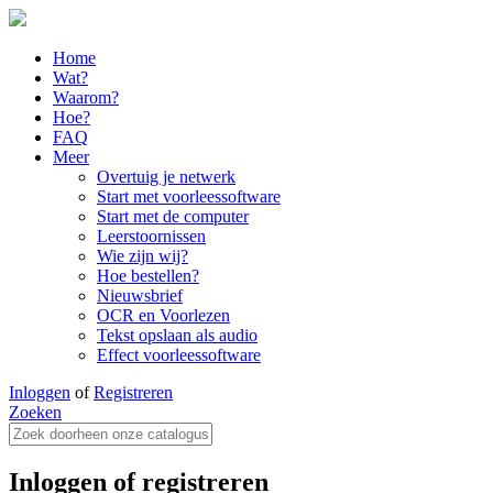
Home
Wat?
Waarom?
Hoe?
FAQ
Meer
Overtuig je netwerk
Start met voorleessoftware
Start met de computer
Leerstoornissen
Wie zijn wij?
Hoe bestellen?
Nieuwsbrief
OCR en Voorlezen
Tekst opslaan als audio
Effect voorleessoftware
Inloggen
of
Registreren
Zoeken
Inloggen of registreren