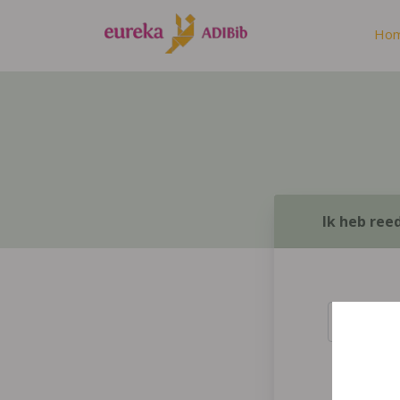
Ho
Ik heb ree