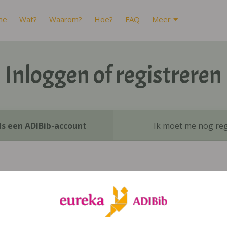
me
Wat?
Waarom?
Hoe?
FAQ
Meer
Inloggen of registreren
ds een ADIBib-account
Ik moet me nog reg
Inloggen