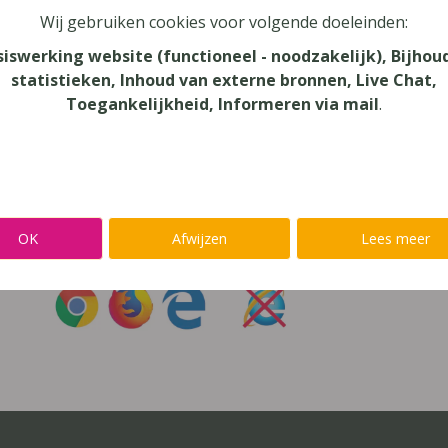
Wij gebruiken cookies voor volgende doeleinden:
oord vergeten?
siswerking website (functioneel - noodzakelijk), Bijhou
statistieken, Inhoud van externe bronnen, Live Chat,
r niet inloggen met een
@lees.op-account
Toegankelijkheid, Informeren via mail
.
Inloggen op je favoriete voorleessoftware?
Ga meteen naar
Alinea
,
IntoWords
,
K3000
,
SprintPlus
,
TextAi
OK
Afwijzen
Lees meer
uik
Chrome
,
Firefox
of
Edge
Gebruik
nooit
Internet Exp