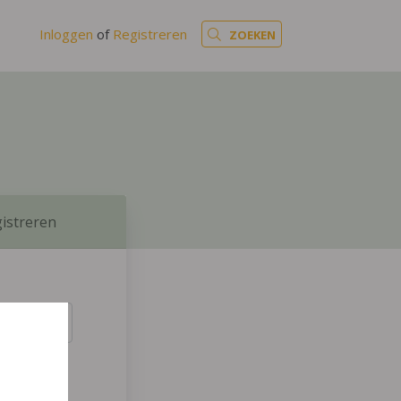
Inloggen
of
Registreren
ZOEKEN
istreren