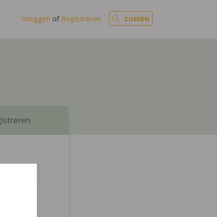
Inloggen
of
Registreren
ZOEKEN
istreren