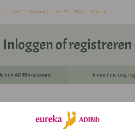
me
Wat?
Waarom?
Hoe?
FAQ
Meer
Inloggen of registreren
ds een ADIBib-account
Ik moet me nog reg
Inloggen