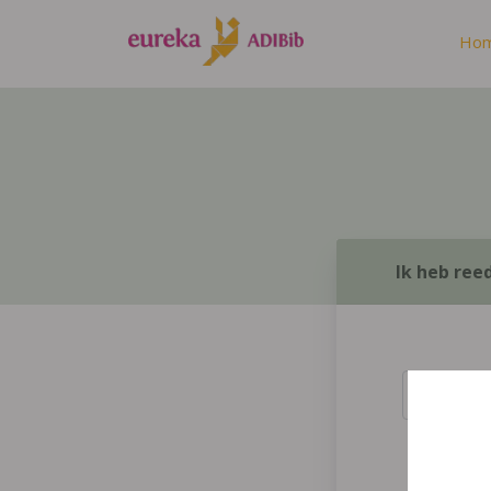
Ho
Ik heb ree