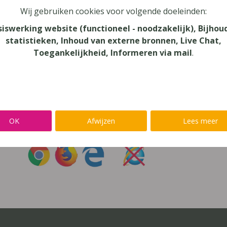
Wij gebruiken cookies voor volgende doeleinden:
oord vergeten?
siswerking website (functioneel - noodzakelijk), Bijhou
statistieken, Inhoud van externe bronnen, Live Chat,
r niet inloggen met een
@lees.op-account
Toegankelijkheid, Informeren via mail
.
Inloggen op je favoriete voorleessoftware?
Ga meteen naar
Alinea
,
IntoWords
,
K3000
,
SprintPlus
,
TextAi
OK
Afwijzen
Lees meer
uik
Chrome
,
Firefox
of
Edge
Gebruik
nooit
Internet Exp