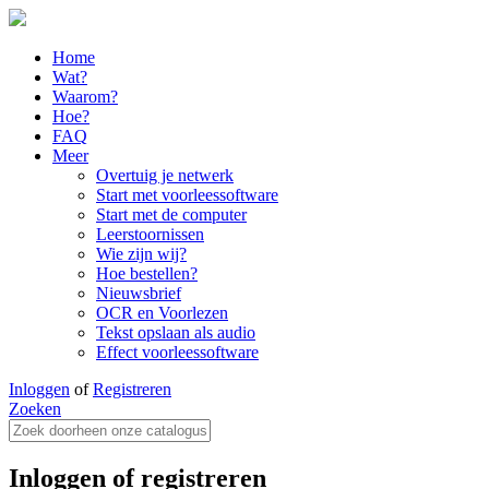
Home
Wat?
Waarom?
Hoe?
FAQ
Meer
Overtuig je netwerk
Start met voorleessoftware
Start met de computer
Leerstoornissen
Wie zijn wij?
Hoe bestellen?
Nieuwsbrief
OCR en Voorlezen
Tekst opslaan als audio
Effect voorleessoftware
Inloggen
of
Registreren
Zoeken
Inloggen of registreren