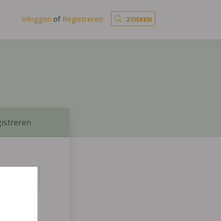
Inloggen
of
Registreren
ZOEKEN
istreren