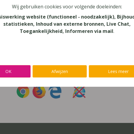
Wij gebruiken cookies voor volgende doeleinden:
oord vergeten?
siswerking website (functioneel - noodzakelijk), Bijhou
statistieken, Inhoud van externe bronnen, Live Chat,
r niet inloggen met een
@lees.op-account
Toegankelijkheid, Informeren via mail
.
Inloggen op je favoriete voorleessoftware?
Ga meteen naar
Alinea
,
IntoWords
,
K3000
,
SprintPlus
,
TextAi
OK
Afwijzen
Lees meer
uik
Chrome
,
Firefox
of
Edge
Gebruik
nooit
Internet Exp