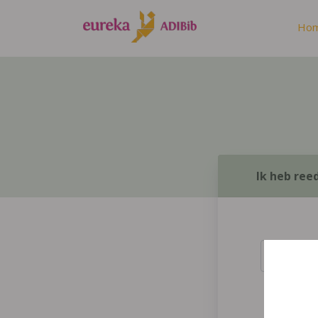
Ho
Ik heb ree