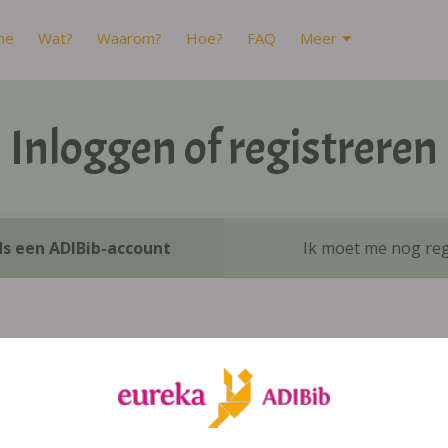
me
Wat?
Waarom?
Hoe?
FAQ
Meer
Inloggen of registreren
ds een ADIBib-account
Ik moet me nog reg
Inloggen