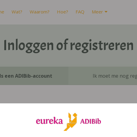
me
Wat?
Waarom?
Hoe?
FAQ
Meer
Inloggen of registreren
ds een ADIBib-account
Ik moet me nog reg
Inloggen