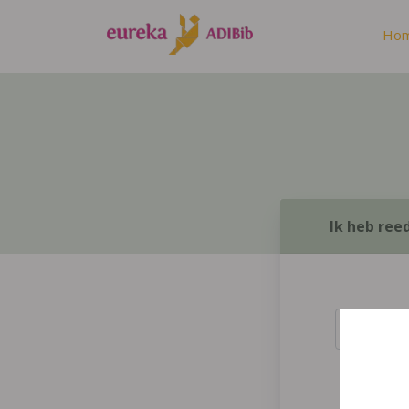
Ho
Ik heb ree