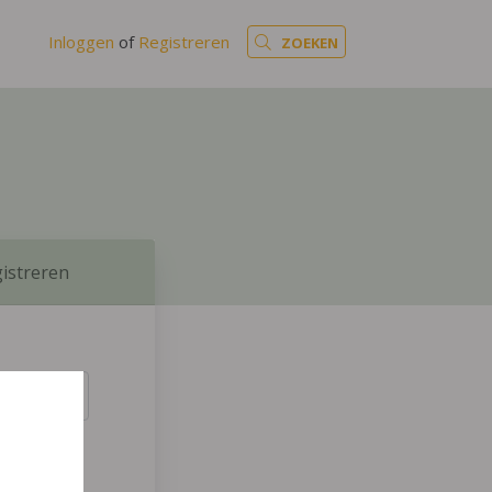
Inloggen
of
Registreren
ZOEKEN
istreren