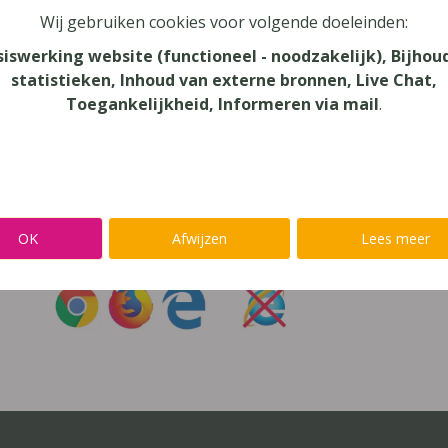
Wij gebruiken cookies voor volgende doeleinden:
oord vergeten?
siswerking website (functioneel - noodzakelijk), Bijhou
statistieken, Inhoud van externe bronnen, Live Chat,
r niet inloggen met een
@lees.op-account
Toegankelijkheid, Informeren via mail
.
Inloggen op je favoriete voorleessoftware?
Ga meteen naar
Alinea
,
IntoWords
,
K3000
,
SprintPlus
,
TextAi
OK
Afwijzen
Lees meer
uik
Chrome
,
Firefox
of
Edge
Gebruik
nooit
Internet Exp