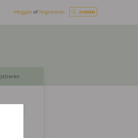
Inloggen
of
Registreren
ZOEKEN
istreren