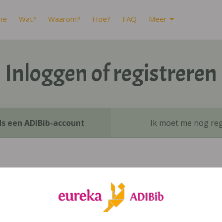
me
Wat?
Waarom?
Hoe?
FAQ
Meer
Inloggen of registreren
ds een ADIBib-account
Ik moet me nog reg
Inloggen