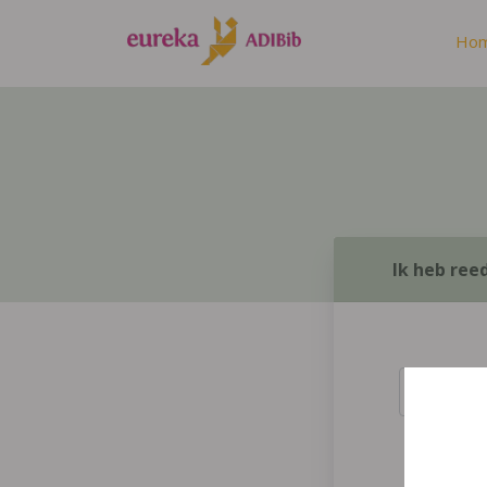
Ho
Ik heb ree