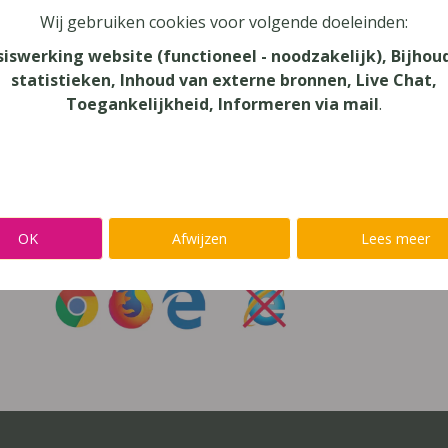
Wij gebruiken cookies voor volgende doeleinden:
oord vergeten?
siswerking website (functioneel - noodzakelijk), Bijhou
statistieken, Inhoud van externe bronnen, Live Chat,
r niet inloggen met een
@lees.op-account
Toegankelijkheid, Informeren via mail
.
Inloggen op je favoriete voorleessoftware?
Ga meteen naar
Alinea
,
IntoWords
,
K3000
,
SprintPlus
,
TextAi
OK
Afwijzen
Lees meer
uik
Chrome
,
Firefox
of
Edge
Gebruik
nooit
Internet Exp