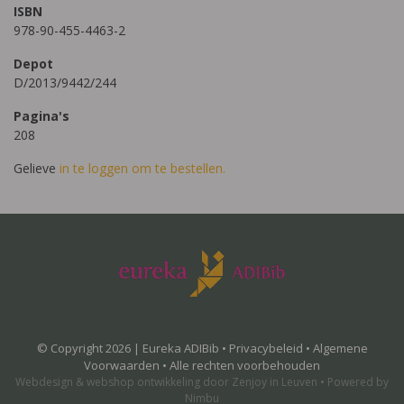
ISBN
978-90-455-4463-2
Depot
D/2013/9442/244
Pagina's
208
Gelieve
in te loggen om te bestellen.
© Copyright 2026 | Eureka ADIBib •
Privacybeleid
•
Algemene
Voorwaarden
• Alle rechten voorbehouden
Webdesign
&
webshop ontwikkeling
door
Zenjoy in Leuven
•
Powered by
Nimbu