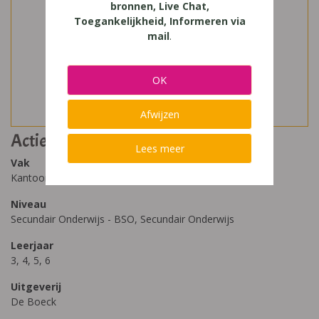
bronnen, Live Chat,
Toegankelijkheid, Informeren via
mail
.
OK
Afwijzen
Actie! ICT-integratie Office 2010
Lees meer
Vak
Kantoor, Verkoop
Niveau
Secundair Onderwijs - BSO, Secundair Onderwijs
Leerjaar
3, 4, 5, 6
Uitgeverij
De Boeck