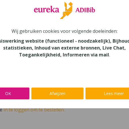
leer
Eureka Leuven beter kennen.
 leven in je talent'
en lees meer over thema's als redelijke 
Wij gebruiken cookies voor volgende doeleinden:
siswerking website (functioneel - noodzakelijk), Bijhou
odesk basis FA 2021
statistieken, Inhoud van externe bronnen, Live Chat,
au
Toegankelijkheid, Informeren via mail
.
dair Onderwijs - TSO
verij
ookstore
OK
Afwijzen
Lees meer
4-926-8282-6
ve
in te loggen om te bestellen.