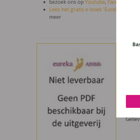
bezoek ons op
Youtube
,
Facebook
en 
Lees het gratis e-boek 'Eureka: leren en
meer
Ba
Aut
Nive
Secun
Uitge
BSP B
ISBN
978-9
Gelie