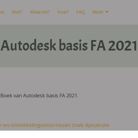
me
Wat?
Waarom?
Hoe?
FAQ
Meer
Autodesk basis FA 2021
IBoek van Autodesk basis FA 2021.
r-en ontwikkelingsstoornissen zoals dyscalculie