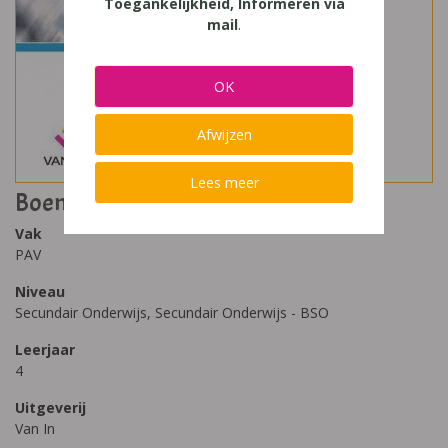
Toegankelijkheid, Informeren via
mail
.
OK
Afwijzen
Lees meer
Boemerang Risico
Vak
PAV
Niveau
Secundair Onderwijs, Secundair Onderwijs - BSO
Leerjaar
4
Uitgeverij
Van In