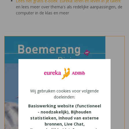
Lees het gratis e-boek 'Eureka: leren en leven in je talent'
en lees meer over thema's als redelijke aanpassingen, de
computer in de klas en meer
Wij gebruiken cookies voor volgende
doeleinden:
Basiswerking website (functioneel
- noodzakelijk), Bijhouden
statistieken, Inhoud van externe
bronnen, Live Chat,