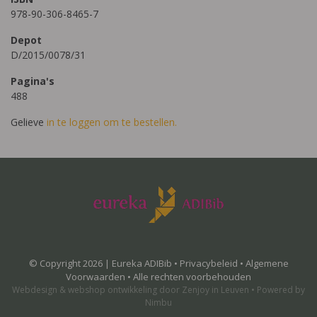
978-90-306-8465-7
Depot
D/2015/0078/31
Pagina's
488
Gelieve
in te loggen om te bestellen.
© Copyright 2026 | Eureka ADIBib •
Privacybeleid
•
Algemene
Voorwaarden
• Alle rechten voorbehouden
Webdesign
&
webshop ontwikkeling
door
Zenjoy in Leuven
•
Powered by
Nimbu