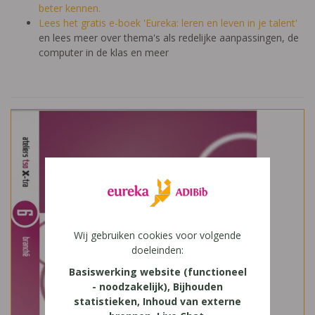
beter kennen.
Lees het gratis e-boek 'Eureka: leren en leven in je talent'
en lees meer over thema's als redelijke aanpassingen, de
computer in de klas en meer
Wij gebruiken cookies voor volgende
doeleinden:
Basiswerking website (functioneel
- noodzakelijk), Bijhouden
statistieken, Inhoud van externe