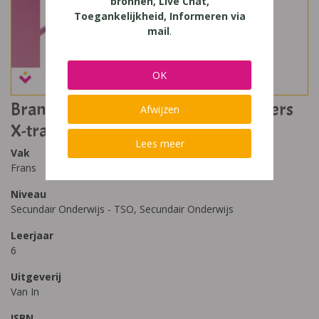
bronnen, Live Chat,
Toegankelijkheid, Informeren via
mail
.
OK
Branché 6 TSO - Edition Révisée Ateliers
Afwijzen
X-tra - leerwerkboek
Lees meer
Vak
Frans
Niveau
Secundair Onderwijs - TSO, Secundair Onderwijs
Leerjaar
6
Uitgeverij
Van In
ISBN