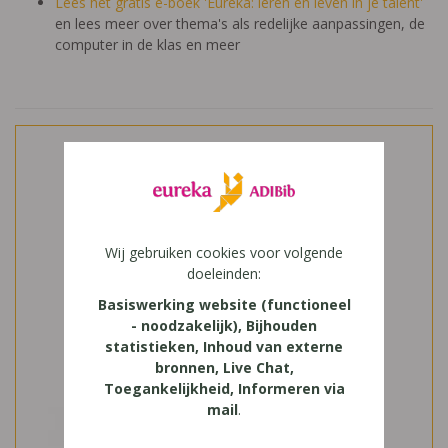
Lees het gratis e-boek 'Eureka: leren en leven in je talent'
en lees meer over thema's als redelijke aanpassingen, de
computer in de klas en meer
Wij gebruiken cookies voor volgende
doeleinden:
Basiswerking website (functioneel
- noodzakelijk), Bijhouden
statistieken, Inhoud van externe
bronnen, Live Chat,
Toegankelijkheid, Informeren via
mail
.