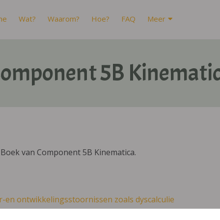
me
Wat?
Waarom?
Hoe?
FAQ
Meer
omponent 5B Kinemati
DIBoek van Component 5B Kinematica.
r-en ontwikkelingsstoornissen zoals dyscalculie