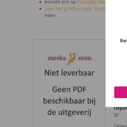
bezoek ons op
Youtube
,
Facebook
en 
Lees het gratis e-boek 'Eureka: leren en
meer
Ba
Com
Nive
Secun
Uitge
Infob
ISBN
978-9
Depo
D/
Gelie