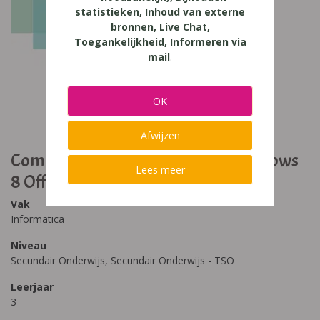
statistieken, Inhoud van externe
bronnen, Live Chat,
Toegankelijkheid, Informeren via
mail
.
OK
Afwijzen
Computerwijs Handel 3 online Windows
Lees meer
8 Office 2013
Vak
Informatica
Niveau
Secundair Onderwijs, Secundair Onderwijs - TSO
Leerjaar
3