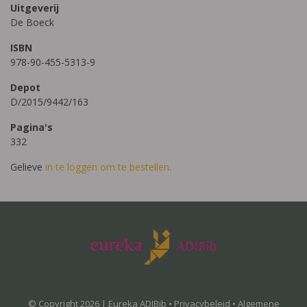
Uitgeverij
De Boeck
ISBN
978-90-455-5313-9
Depot
D/2015/9442/163
Pagina's
332
Gelieve
in te loggen om te bestellen.
© Copyright 2026 | Eureka ADIBib •
Privacybeleid
•
Algemene