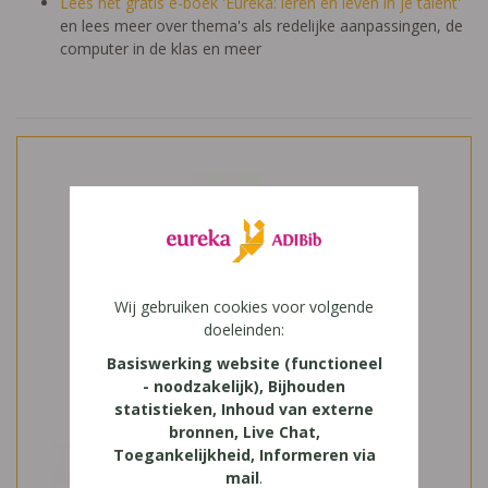
Lees het gratis e-boek 'Eureka: leren en leven in je talent'
en lees meer over thema's als redelijke aanpassingen, de
computer in de klas en meer
Wij gebruiken cookies voor volgende
doeleinden:
Basiswerking website (functioneel
- noodzakelijk), Bijhouden
statistieken, Inhoud van externe
bronnen, Live Chat,
Toegankelijkheid, Informeren via
mail
.