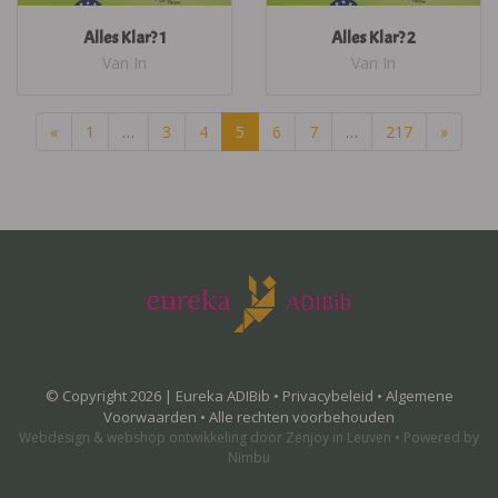
Alles Klar? 1
Alles Klar? 2
Van In
Van In
«
1
…
3
4
5
6
7
…
217
»
© Copyright 2026 | Eureka ADIBib •
Privacybeleid
•
Algemene
Voorwaarden
• Alle rechten voorbehouden
Webdesign
&
webshop ontwikkeling
door
Zenjoy in Leuven
•
Powered by
Nimbu