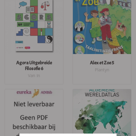
Agora Uitgebreide
Alex et Zoe 5
Filosofie 6
Plantyn
Van In