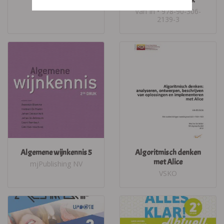
Plantyn
Van In • 978-90-306-
2139-3
Algemene wijnkennis 5
Algoritmisch denken
met Alice
mjPublishing NV
VSKO