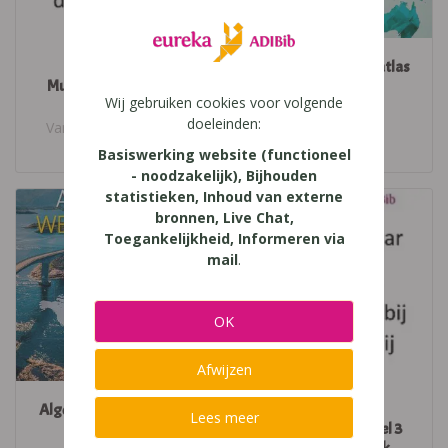
Algemene
Algemene Wereldatlas
Muziekcultuur deel 3
2017
Wij gebruiken cookies voor volgende
werkboek
Plantyn
doeleinden:
Van In • 978-90-306-
2110-2
Basiswerking website (functioneel
- noodzakelijk), Bijhouden
statistieken, Inhoud van externe
bronnen, Live Chat,
Toegankelijkheid, Informeren via
mail
.
OK
Afwijzen
Algemene Wereldatlas
Algemene
Lees meer
Plantyn (2022)
muziekcultuur deel 3
oplossingenboek