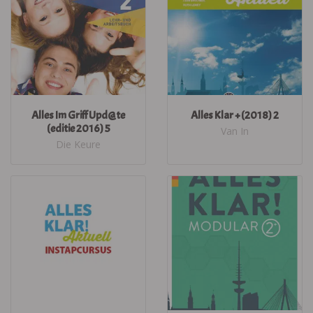
Alles Im Griff Upd@te
Alles Klar + (2018) 2
(editie 2016) 5
Van In
Die Keure