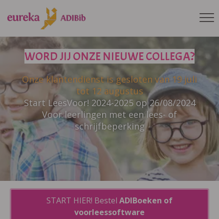
WORD JIJ ONZE NIEUWE COLLEGA?
Onze klantendienst is gesloten van 19 juli
tot 12 augustus
Start LeesVoor! 2024-2025 op 26/08/2024
Voor leerlingen met een lees- of
schrijfbeperking
START HIER! Bestel
ADIBoeken of
voorleessoftware