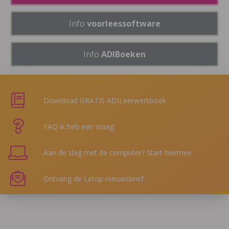
Info
voorleessoftware
Info
ADIBoeken
Download GRATIS ADILeerwerkboek
FAQ ik heb een vraag
Aan de slag met de computer? Start hiermee
Ontvang de Letop-nieuwsbrief