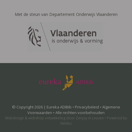
Met de steun van Departement Onderwijs Vlaanderen
© Copyright 2026 | Eureka ADIBib •
Privacybeleid
•
Algemene
Voorwaarden
• Alle rechten voorbehouden
Webdesign
&
webshop ontwikkeling
door
Zenjoy in Leuven
•
Powered by
Nimbu